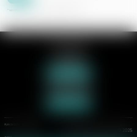
* Les champs suivis d'un astérisque sont obligatoires.
SAS AXCYAN
3 rue du collège
62000 ARRAS
Tél :
03 21 21 35 00
Nous localiser
70 rue de la Plage
62600 BERCK-SUR-MER
Tél :
03 21 09 24 31
Nous localiser
PLAN DU SITE
MENTIONS
Septeo Digital & Services © 2025
LÉGALES