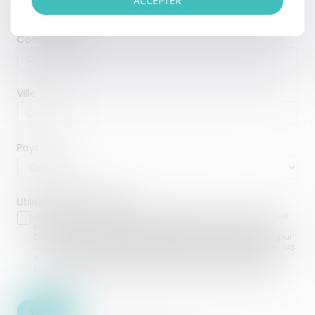
ACCEPTER
Code Postal
Ville
Pays
Utilisation des données
J'accepte que les informations saisies soient traitées informatiquement
par SAS AXCYAN - BRUNO TROCME - FRÉDÉRIC CUVILLON - BARBARA
DEVERNAY - MÉLANIE VICONGNE (PAIEMENT BERCK SUR MER) et l'hébergeur
du présent site dans le cadre de ma demande et de la relation avec SAS
AXCYAN - BRUNO TROCME - FRÉDÉRIC CUVILLON - BARBARA DEVERNAY -
MÉLANIE VICONGNE (PAIEMENT BERCK SUR MER) qui peut en découler.
Valider