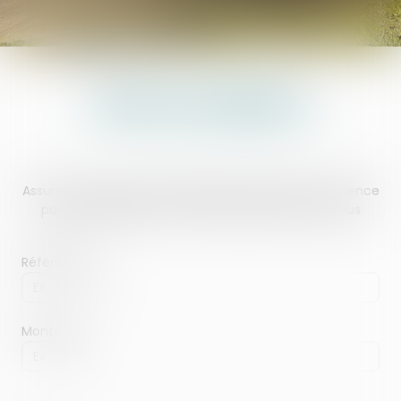
OFFICE DE BERCK
Assurez vous que votre référence de dossier commence
par 1221, saisissiez les 7 chiffres suivants ci-dessous
Référence
Montant